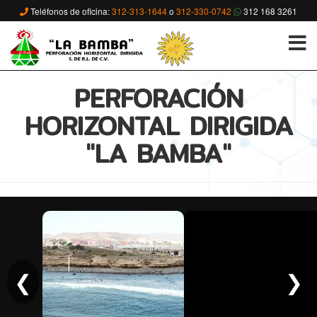
Teléfonos de oficina:
312-313-1644
o
312-330-0742
312 168 3261
PERFORACIÓN
HORIZONTAL DIRIGIDA
"LA BAMBA"
❮
❯